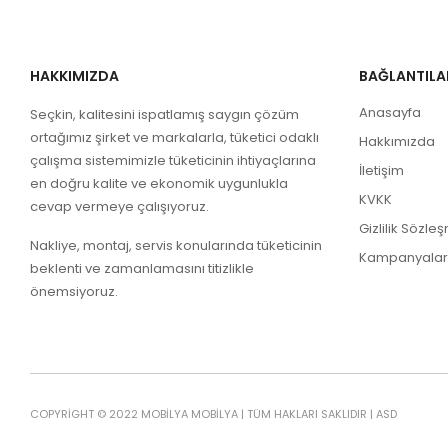
HAKKIMIZDA
BAĞLANTILA
Anasayfa
Seçkin, kalitesini ispatlamış saygın çözüm
ortağımız şirket ve markalarla, tüketici odaklı
Hakkımızda
çalışma sistemimizle tüketicinin ihtiyaçlarına
İletişim
en doğru kalite ve ekonomik uygunlukla
KVKK
cevap vermeye çalışıyoruz.
Gizlilik Sözle
Nakliye, montaj, servis konularında tüketicinin
Kampanyalar
beklenti ve zamanlamasını titizlikle
önemsiyoruz.
COPYRIGHT © 2022 MOBILYA MOBILYA | TÜM HAKLARI SAKLIDIR | ASD