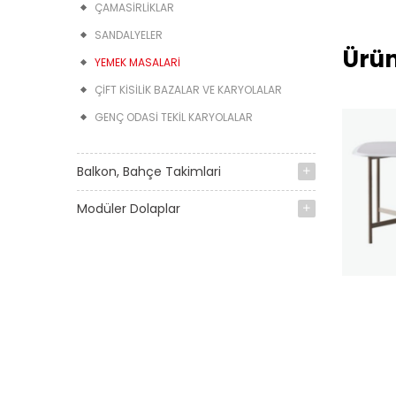
ÇAMASIRLIKLAR
SANDALYELER
Ürün
YEMEK MASALARI
ÇIFT KISILIK BAZALAR VE KARYOLALAR
GENÇ ODASI TEKIL KARYOLALAR
Balkon, Bahçe Takimlari
Modüler Dolaplar
Noble Yemek Masasi
Fiyat;
Taksitli 25,950 TL
Nakit 22,055 TL