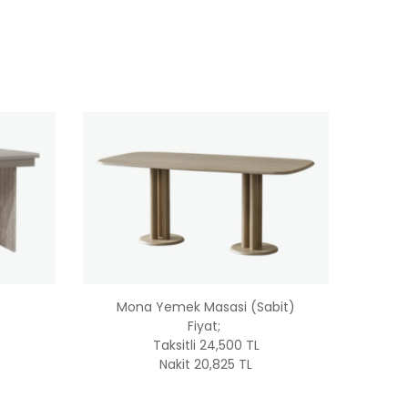
bit)
Modern Country Yemek Masasi
S
Fiyat;
Taksitl 19,900 TL
Nakit 16,915 TL