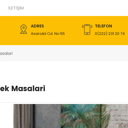
İLETIŞIM
ADRES
TELEFON
Asarcıklı Cd. No:55
0(222) 231 20 74
salari
ek Masalari