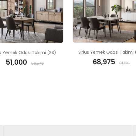
Sirius Yemek Odasi Takimi 
s Yemek Odasi Takimi (SS)
68,975
51,000
81,150
56,570