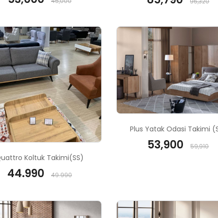
45,000
95,320
Plus Yatak Odasi Takimi (
53,900
59,910
uattro Koltuk Takimi(SS)
44.990
49.990