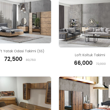
ft Yatak Odasi Takimi (SS)
Loft Koltuk Takimi
72,500
80,750
66,000
72,900