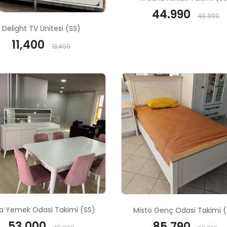
44.990
49.990
Delight TV Ünitesi (SS)
11,400
13,400
a Yemek Odasi Takimi (SS)
Misto Genç Odasi Takimi (
53,000
85,790