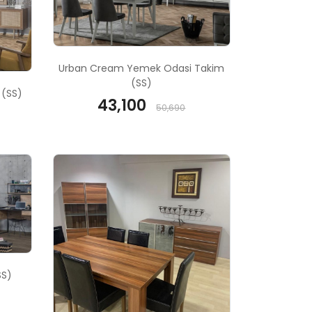
Urban Cream Yemek Odasi Takim
(SS)
 (SS)
43,100
50,690
SS)