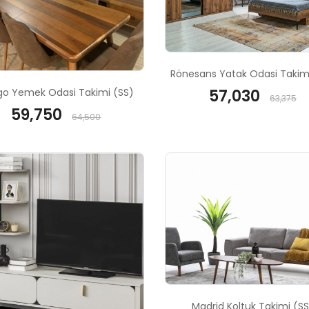
Rönesans Yatak Odasi Takim
o Yemek Odasi Takimi (SS)
57,030
63,375
59,750
64,500
Madrid Koltuk Takimi (SS