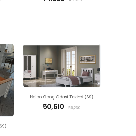
Helen Genç Odasi Takimi (SS)
50,610
56,230
SS)