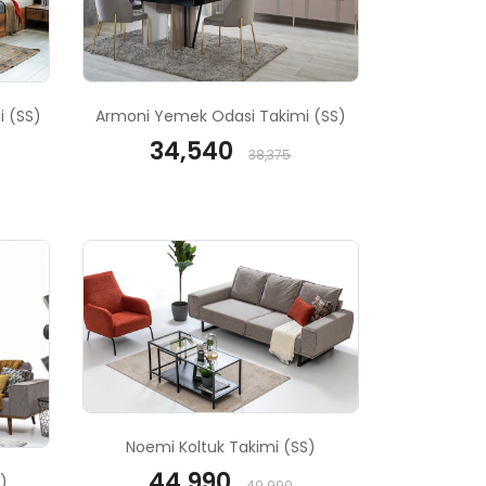
i (SS)
Armoni Yemek Odasi Takimi (SS)
34,540
38,375
Noemi Koltuk Takimi (SS)
44.990
)
49.990