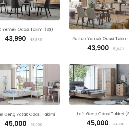
t Yemek Odasi Takimi (SS)
43,990
Rattan Yemek Odasi Takimi
48,885
43,900
51,640
Loft Genç Odasi Takimi (
el Genç Yatak Odasi Takimi
45,000
45,000
53,000
53,000